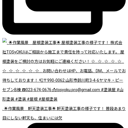
. 🌟作業風景 軒天塗装工事🌟 軒天塗装工事の様子です！ 普段あまり
目にしない軒天も、住まいには欠