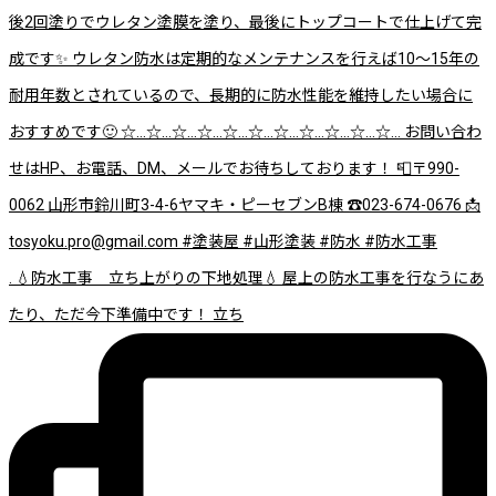
. 💧防水工事 立ち上がりの下地処理💧 屋上の防水工事を行なうにあ
たり、ただ今下準備中です！ 立ち